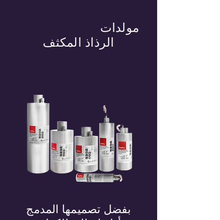
مولدات
الرذاذ المكثف
بفضل تصميمها المدمج