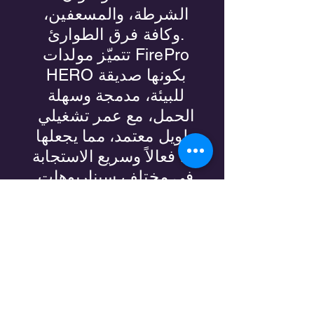
الشرطة، والمسعفين،
وكافة فرق الطوارئ.
تتميّز مولدات FirePro
HERO بكونها صديقة
للبيئة، مدمجة وسهلة
الحمل، مع عمر تشغيلي
طويل معتمد، مما يجعلها
حلاً فعالاً وسريع الاستجابة
في مختلف سيناريوهات
التدخل.
مولدات ATEX