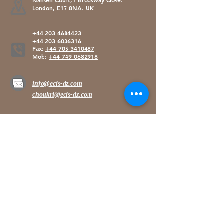
Nansen Court,1 Brockway Close.
London, E17 8NA. UK
+44 203 4684423
+44 203 6036316
Fax:
+44 705 3410487
Mob:
+44 749 0682918
info@ecis-dz.com
choukri@ecis-dz.com
CONSTANTINE
Zone industrielle palma,N°
111 25000
Constantine, Algérie
zone industrielle el tarf N° 72A (ex heria)
Tel :
+213(0)30318964
Mob :
+213(0)560977889
info@ecis-dz.com