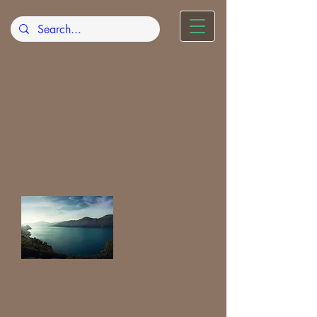
Biographies des équipes
Nos collaborateurs comptent parmi les
plus talentueux du secteur. Nous serions
ravis de mettre notre vaste expérience à
votre service.
Nom de l'employé
Utilisez cet espace pour rédiger une
brève description de votre employé.